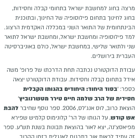
מרצה בחוג למחשבת ישראל בתחומי קבלה וחסידות,
בחוג לחינוך בתחום פילוסופיה של החינוך, ובתוכנית
הבינתחומית של התואר השני במכללה האקדמית הרצוג.
למד פילוסופיה ומחשבת ישראל, ומחשבת ישראל לתואר
שני ולתואר שלישי, במחשבת ישראל, כולם באוניברסיטה
העברית בירושלים.
עבודת הדוקטורט נכתבה תחת הדרכתו של פרופ' משה
אידל בתחום קבלה וחסידות. עבודת הדוקטורט יצאה
כספר: '
בסוד היחוד: היחודים בהגותו הקבלית
חסידית של הרב שלמה חיים טירר מטשרנוביץ
'
הוצאת כרוב, לוס אנג'לס, 2006. ספר נוסף שחיבר
להבת
אש קודש
, על הגותו של הר' קלונימוס קלמיש שפירא
מפיאסצ'נה, יצא לאור בהוצאת תבונות בשנת תש"ע. ספר
זה עתיד לראות אור בתרגום לאנגלית בזמן הקרוב.